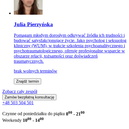
Julia Pierzyńska
Pomagam młodym dorosłym odkrywać źródła ich trudności i
budować satysfakcjonujące życie. Jako psycholog i seksuolog
kliniczny (WUM), w trakcie szkolenia psychoanalitycznego i
psychotraumatologicznego, oferuję profesjonalne wsparcie w
obszarze relacji, tożsamości oraz doświadczeń
traumatycznych.
brak wolnych terminów
Znajdź termin
Zobacz cały zespół
Zamów bezpłatną konsultację
+48 503 504 501
00
00
Czynne od poniedziałku do piątku
8
- 21
00
00
Weekendy
10
- 14