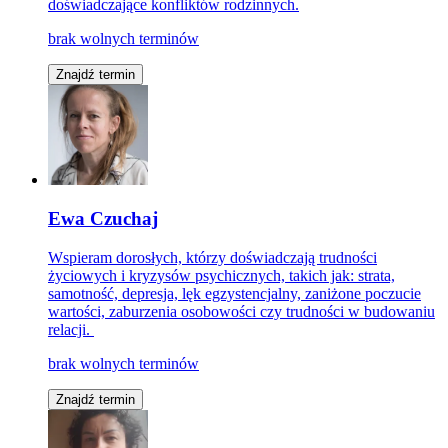
doświadczające konfliktów rodzinnych.
brak wolnych terminów
Znajdź termin
Ewa Czuchaj
Wspieram dorosłych, którzy doświadczają trudności
życiowych i kryzysów psychicznych, takich jak: strata,
samotność, depresja, lęk egzystencjalny, zaniżone poczucie
wartości, zaburzenia osobowości czy trudności w budowaniu
relacji.
brak wolnych terminów
Znajdź termin