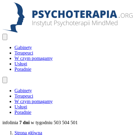
Gabinety
Terapeuci
W czym pomagamy
Usługi
Poradnie
Gabinety
Terapeuci
W czym pomagamy
Usługi
Poradnie
infolinia
7 dni
w tygodniu
503 504 501
Strona główna