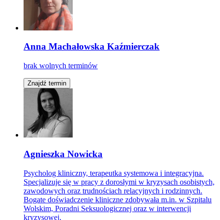
Anna Machałowska Kaźmierczak
brak wolnych terminów
Znajdź termin
Agnieszka Nowicka
Psycholog kliniczny, terapeutka systemowa i integracyjna.
Specjalizuje się w pracy z dorosłymi w kryzysach osobistych,
zawodowych oraz trudnościach relacyjnych i rodzinnych.
Bogate doświadczenie kliniczne zdobywała m.in. w Szpitalu
Wolskim, Poradni Seksuologicznej oraz w interwencji
kryzysowej.