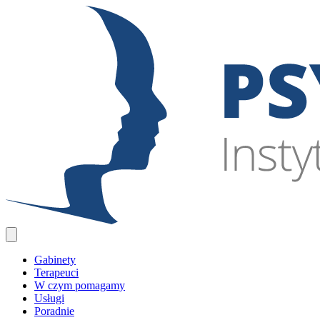
Gabinety
Terapeuci
W czym pomagamy
Usługi
Poradnie