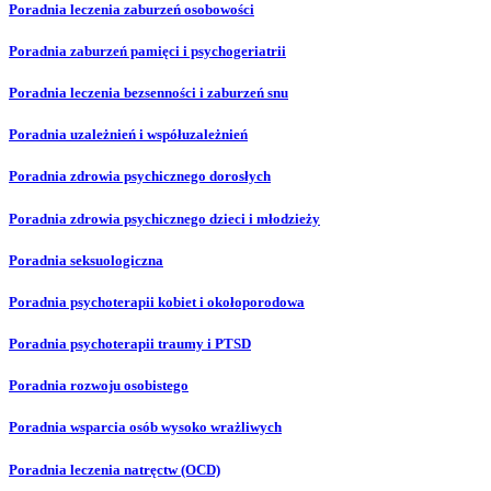
Poradnia leczenia zaburzeń osobowości
Poradnia zaburzeń pamięci i psychogeriatrii
Poradnia leczenia bezsenności i zaburzeń snu
Poradnia uzależnień i współuzależnień
Poradnia zdrowia psychicznego dorosłych
Poradnia zdrowia psychicznego dzieci i młodzieży
Poradnia seksuologiczna
Poradnia psychoterapii kobiet i okołoporodowa
Poradnia psychoterapii traumy i PTSD
Poradnia rozwoju osobistego
Poradnia wsparcia osób wysoko wrażliwych
Poradnia leczenia natręctw (OCD)