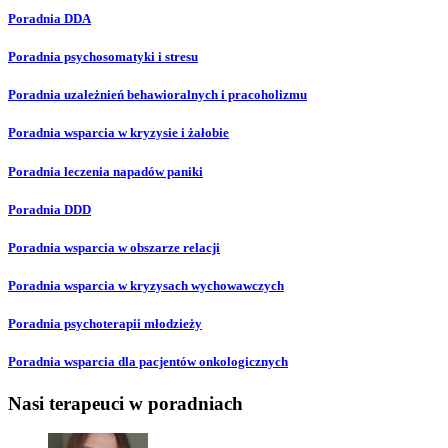
Poradnia DDA
Poradnia psychosomatyki i stresu
Poradnia uzależnień behawioralnych i pracoholizmu
Poradnia wsparcia w kryzysie i żałobie
Poradnia leczenia napadów paniki
Poradnia DDD
Poradnia wsparcia w obszarze relacji
Poradnia wsparcia w kryzysach wychowawczych
Poradnia psychoterapii młodzieży
Poradnia wsparcia dla pacjentów onkologicznych
Nasi terapeuci w poradniach