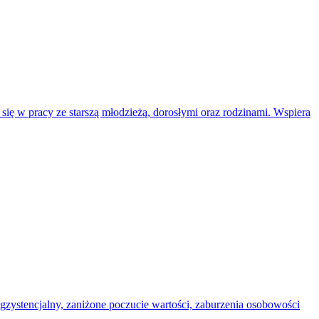
się w pracy ze starszą młodzieżą, dorosłymi oraz rodzinami. Wspiera
egzystencjalny, zaniżone poczucie wartości, zaburzenia osobowości