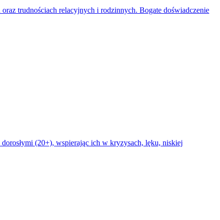
 oraz trudnościach relacyjnych i rodzinnych. Bogate doświadczenie
dorosłymi (20+), wspierając ich w kryzysach, lęku, niskiej