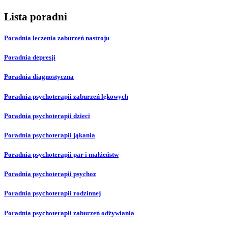
Lista poradni
Poradnia leczenia zaburzeń nastroju
Poradnia depresji
Poradnia diagnostyczna
Poradnia psychoterapii zaburzeń lękowych
Poradnia psychoterapii dzieci
Poradnia psychoterapii jąkania
Poradnia psychoterapii par i małżeństw
Poradnia psychoterapii psychoz
Poradnia psychoterapii rodzinnej
Poradnia psychoterapii zaburzeń odżywiania