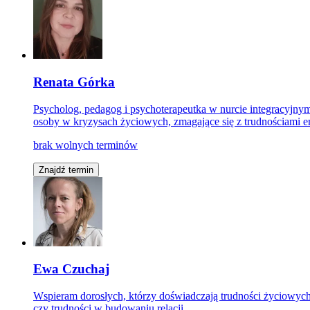
Renata Górka
Psycholog, pedagog i psychoterapeutka w nurcie integracyjnym 
osoby w kryzysach życiowych, zmagające się z trudnościami 
brak wolnych terminów
Znajdź termin
Ewa Czuchaj
Wspieram dorosłych, którzy doświadczają trudności życiowych i
czy trudności w budowaniu relacji.