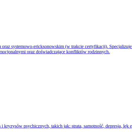
oraz systemowo-ericksonowskim (w trakcie certyfikacji). Specjalizuje 
emocjonalnymi oraz doświadczające konfliktów rodzinnych.
 kryzysów psychicznych, takich jak: strata, samotność, depresja, lęk 