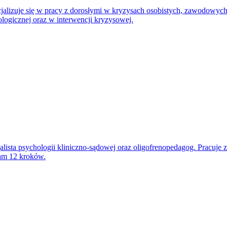
ecjalizuje się w pracy z dorosłymi w kryzysach osobistych, zawodowych
logicznej oraz w interwencji kryzysowej.
lista psychologii kliniczno-sądowej oraz oligofrenopedagog. Pracuje z 
ram 12 kroków.