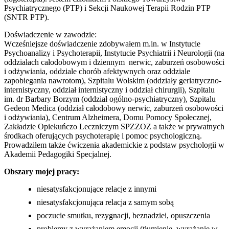
Psychiatrycznego (PTP) i Sekcji Naukowej Terapii Rodzin PTP
(SNTR PTP).
Doświadczenie w zawodzie:
Wcześniejsze doświadczenie zdobywałem m.in. w Instytucie
Psychoanalizy i Psychoterapii, Instytucie Psychiatrii i Neurologii (na
oddziałach całodobowym i dziennym nerwic, zaburzeń osobowości
i odżywiania, oddziale chorób afektywnych oraz oddziale
zapobiegania nawrotom), Szpitalu Wolskim (oddziały geriatryczno-
internistyczny, oddział internistyczny i oddział chirurgii), Szpitalu
im. dr Barbary Borzym (oddział ogólno-psychiatryczny), Szpitalu
Gedeon Medica (oddział całodobowy nerwic, zaburzeń osobowości
i odżywiania), Centrum Alzheimera, Domu Pomocy Społecznej,
Zakładzie Opiekuńczo Leczniczym SPZZOZ a także w prywatnych
środkach oferujących psychoterapię i pomoc psychologiczną.
Prowadziłem także ćwiczenia akademickie z podstaw psychologii w
Akademii Pedagogiki Specjalnej.
Obszary mojej pracy:
niesatysfakcjonujące relacje z innymi
niesatysfakcjonująca relacja z samym sobą
poczucie smutku, rezygnacji, beznadziei, opuszczenia
problemy z wyrażaniem emocji (tłumienie, wyrażanie w