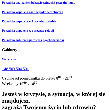
Poradnia uzależnień behawioralnych i pracoholizmu
Poradnia wsparcia osób wysoko wrażliwych
Poradnia wsparcia w kryzysie i żałobie
Poradnia wsparcia w obszarze relacji
Poradnia zaburzeń pamięci i psychogeriatrii
Gabinety
Warszawa
+48 503 504 501
00
00
Czynne od poniedziałku do piątku
8
- 21
00
00
Weekendy
10
- 14
Jesteś w kryzysie, a sytuacja, w której się
znajdujesz,
zagraża Twojemu życiu lub zdrowiu?