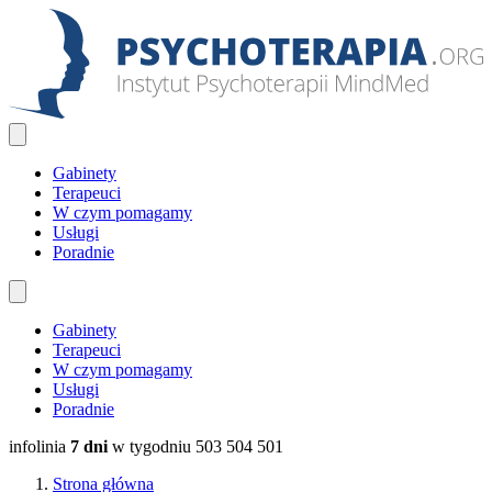
Gabinety
Terapeuci
W czym pomagamy
Usługi
Poradnie
Gabinety
Terapeuci
W czym pomagamy
Usługi
Poradnie
infolinia
7 dni
w tygodniu
503 504 501
Strona główna