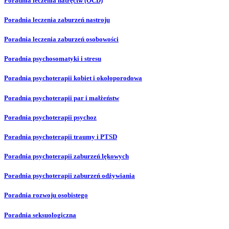
Poradnia leczenia natręctw (OCD)
Poradnia leczenia zaburzeń nastroju
Poradnia leczenia zaburzeń osobowości
Poradnia psychosomatyki i stresu
Poradnia psychoterapii kobiet i okołoporodowa
Poradnia psychoterapii par i małżeństw
Poradnia psychoterapii psychoz
Poradnia psychoterapii traumy i PTSD
Poradnia psychoterapii zaburzeń lękowych
Poradnia psychoterapii zaburzeń odżywiania
Poradnia rozwoju osobistego
Poradnia seksuologiczna