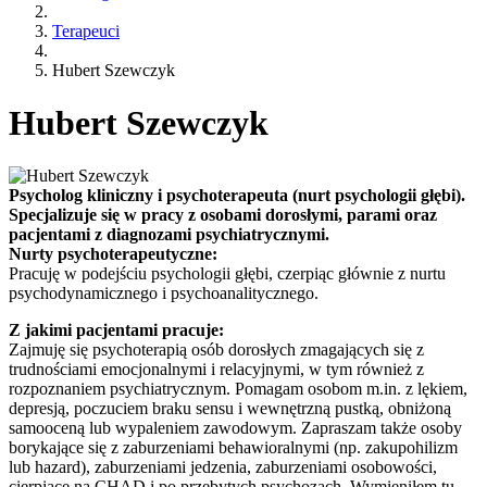
Terapeuci
Hubert Szewczyk
Hubert Szewczyk
Psycholog kliniczny i psychoterapeuta (nurt psychologii głębi).
Specjalizuje się w pracy z osobami dorosłymi, parami oraz
pacjentami z diagnozami psychiatrycznymi.
Nurty psychoterapeutyczne:
Pracuję w podejściu psychologii głębi, czerpiąc głównie z nurtu
psychodynamicznego i psychoanalitycznego.
Z jakimi pacjentami pracuje:
Zajmuję się psychoterapią osób dorosłych zmagających się z
trudnościami emocjonalnymi i relacyjnymi, w tym również z
rozpoznaniem psychiatrycznym. Pomagam osobom m.in. z lękiem,
depresją, poczuciem braku sensu i wewnętrzną pustką, obniżoną
samooceną lub wypaleniem zawodowym. Zapraszam także osoby
borykające się z zaburzeniami behawioralnymi (np. zakupohilizm
lub hazard), zaburzeniami jedzenia, zaburzeniami osobowości,
cierpiące na CHAD i po przebytych psychozach. Wymieniłem tu