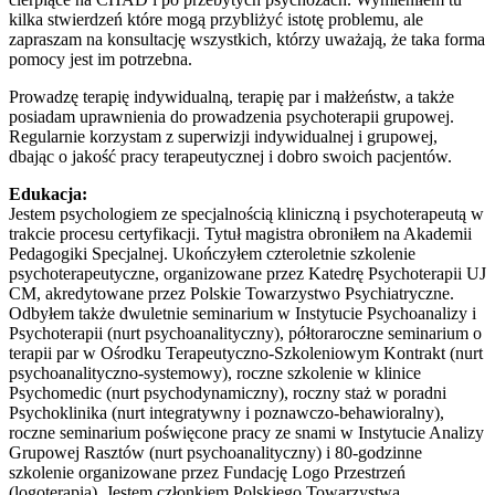
kilka stwierdzeń które mogą przybliżyć istotę problemu, ale
zapraszam na konsultację wszystkich, którzy uważają, że taka forma
pomocy jest im potrzebna.
Prowadzę terapię indywidualną, terapię par i małżeństw, a także
posiadam uprawnienia do prowadzenia psychoterapii grupowej.
Regularnie korzystam z superwizji indywidualnej i grupowej,
dbając o jakość pracy terapeutycznej i dobro swoich pacjentów.
Edukacja:
Jestem psychologiem ze specjalnością kliniczną i psychoterapeutą w
trakcie procesu certyfikacji. Tytuł magistra obroniłem na Akademii
Pedagogiki Specjalnej. Ukończyłem czteroletnie szkolenie
psychoterapeutyczne, organizowane przez Katedrę Psychoterapii UJ
CM, akredytowane przez Polskie Towarzystwo Psychiatryczne.
Odbyłem także dwuletnie seminarium w Instytucie Psychoanalizy i
Psychoterapii (nurt psychoanalityczny), półtoraroczne seminarium o
terapii par w Ośrodku Terapeutyczno-Szkoleniowym Kontrakt (nurt
psychoanalityczno-systemowy), roczne szkolenie w klinice
Psychomedic (nurt psychodynamiczny), roczny staż w poradni
Psychoklinika (nurt integratywny i poznawczo-behawioralny),
roczne seminarium poświęcone pracy ze snami w Instytucie Analizy
Grupowej Rasztów (nurt psychoanalityczny) i 80-godzinne
szkolenie organizowane przez Fundację Logo Przestrzeń
(logoterapia). Jestem członkiem Polskiego Towarzystwa