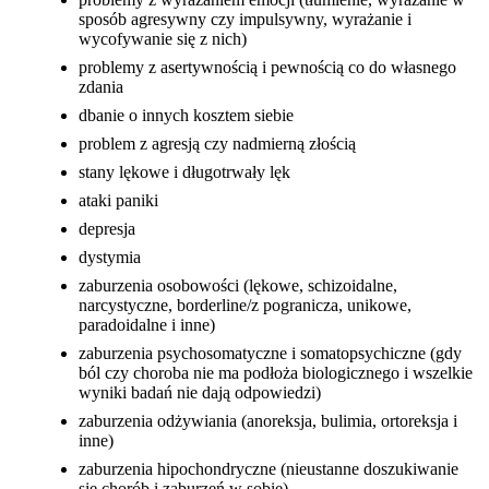
sposób agresywny czy impulsywny, wyrażanie i
wycofywanie się z nich)
problemy z asertywnością i pewnością co do własnego
zdania
dbanie o innych kosztem siebie
problem z agresją czy nadmierną złością
stany lękowe i długotrwały lęk
ataki paniki
depresja
dystymia
zaburzenia osobowości (lękowe, schizoidalne,
narcystyczne, borderline/z pogranicza, unikowe,
paradoidalne i inne)
zaburzenia psychosomatyczne i somatopsychiczne (gdy
ból czy choroba nie ma podłoża biologicznego i wszelkie
wyniki badań nie dają odpowiedzi)
zaburzenia odżywiania (anoreksja, bulimia, ortoreksja i
inne)
zaburzenia hipochondryczne (nieustanne doszukiwanie
się chorób i zaburzeń w sobie)