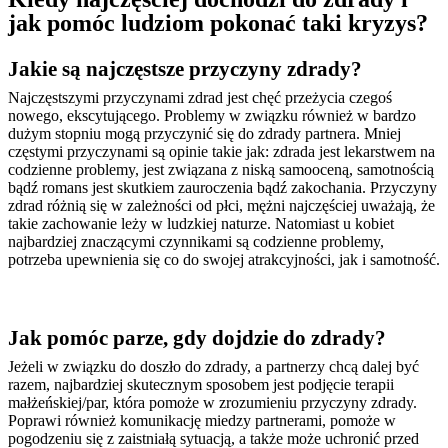
jak pomóc ludziom pokonać taki kryzys?
Jakie są najczęstsze przyczyny zdrady?
Najczęstszymi przyczynami zdrad jest chęć przeżycia czegoś
nowego, ekscytującego. Problemy w związku również w bardzo
dużym stopniu mogą przyczynić się do zdrady partnera. Mniej
częstymi przyczynami są opinie takie jak: zdrada jest lekarstwem na
codzienne problemy, jest związana z niską samooceną, samotnością
bądź romans jest skutkiem zauroczenia bądź zakochania. Przyczyny
zdrad różnią się w zależności od płci, mężni najczęściej uważają, że
takie zachowanie leży w ludzkiej naturze. Natomiast u kobiet
najbardziej znaczącymi czynnikami są codzienne problemy,
potrzeba upewnienia się co do swojej atrakcyjności, jak i samotność.
Jak pomóc parze, gdy dojdzie do zdrady?
Jeżeli w związku do doszło do zdrady, a partnerzy chcą dalej być
razem, najbardziej skutecznym sposobem jest podjęcie terapii
małżeńskiej/par, która pomoże w zrozumieniu przyczyny zdrady.
Poprawi również komunikację miedzy partnerami, pomoże w
pogodzeniu się z zaistniałą sytuacją, a także może uchronić przed