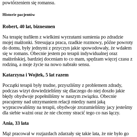
powtórzeniem się romansu.
Historie pacjentów
Robert, 40 lat, biznesmen
Na terapię trafiłem z wielkimi wyrzutami sumienia po zdradzie
mojej małżonki. Stresująca praca, rzadkie rozmowy, późne powroty
do domu, były jednymi z przyczyn jakie spowodowały, że wdałem
się w romans. Obecnie jestem po terapii indywidualnej oraz
małżeńskiej, bardziej doceniam to co mam, spędzam więcej czasu z
rodziną, a moje życie na nowo nabrało sensu.
Katarzyna i Wojtek, 5 lat razem
Początki terapii były trudne, przyszliśmy z problemem zdrady,
podczas wizyt dowiedzieliśmy się dlaczego do niej doszło jakie
błędy obydwoje popełniliśmy w naszym związku. Obecnie
pracujemy nad utrzymaniem relacji miedzy nami jaką
wypracowaliśmy na terapii, obydwoje zrozumieliśmy jacy jesteśmy
dla siebie ważni oraz że nie chcemy stracić tego co nas łączy.
Ania, 33 lata
Mąż pracował w rozjazdach zdarzały się takie lata, że nie było go