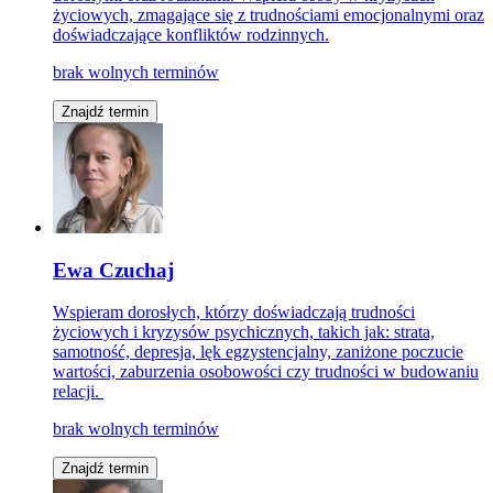
życiowych, zmagające się z trudnościami emocjonalnymi oraz
doświadczające konfliktów rodzinnych.
brak wolnych terminów
Znajdź termin
Ewa Czuchaj
Wspieram dorosłych, którzy doświadczają trudności
życiowych i kryzysów psychicznych, takich jak: strata,
samotność, depresja, lęk egzystencjalny, zaniżone poczucie
wartości, zaburzenia osobowości czy trudności w budowaniu
relacji.
brak wolnych terminów
Znajdź termin