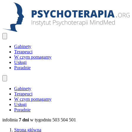
Gabinety
Terapeuci
W czym pomagamy
Usługi
Poradnie
Gabinety
Terapeuci
W czym pomagamy
Usługi
Poradnie
infolinia
7 dni
w tygodniu
503 504 501
Strona główna