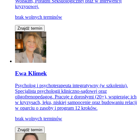
Wolskim, Poradni Seksuologicznej oraz w interwencji
kryzysowej.
brak wolnych terminów
Znajdź termin
Ewa Klimek
Psycholog i psychoterapeuta integratywny (w szkoleniu).
Specjalista psychologii kliniczno-sądowej oraz
oligofrenopedagog. Pracuje z dorosłymi (20+), wspierając ich
w kryzysach, lęku, niskiej samoocenie oraz budowaniu relacji
w oparciu o zasoby i program 12 kroków.
brak wolnych terminów
Znajdź termin