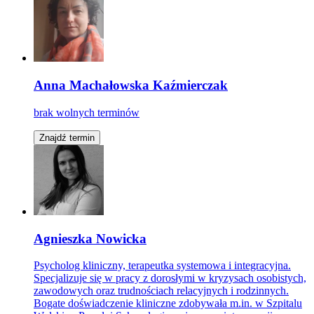
Anna Machałowska Kaźmierczak
brak wolnych terminów
Znajdź termin
Agnieszka Nowicka
Psycholog kliniczny, terapeutka systemowa i integracyjna.
Specjalizuje się w pracy z dorosłymi w kryzysach osobistych,
zawodowych oraz trudnościach relacyjnych i rodzinnych.
Bogate doświadczenie kliniczne zdobywała m.in. w Szpitalu