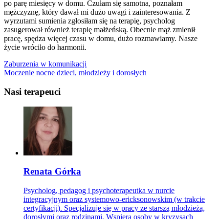
po parę miesięcy w domu. Czułam się samotna, poznałam
mężczyznę, który dawał mi dużo uwagi i zainteresowania. Z
wyrzutami sumienia zgłosiłam się na terapię, psycholog
zasugerował również terapię małżeńską. Obecnie mąż zmienił
pracę, spędza więcej czasu w domu, dużo rozmawiamy. Nasze
życie wróciło do harmonii.
Zaburzenia w komunikacji
Moczenie nocne dzieci, młodzieży i dorosłych
Nasi terapeuci
Renata Górka
Psycholog, pedagog i psychoterapeutka w nurcie
integracyjnym oraz systemowo-ericksonowskim (w trakcie
certyfikacji). Specjalizuje się w pracy ze starszą młodzieżą,
dorosłymi oraz rodzinami. Wspiera osoby w kryzysach